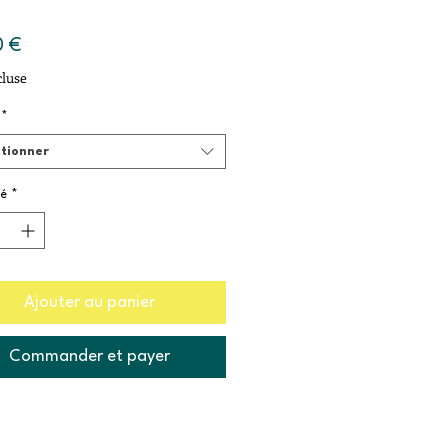
Prix
0 €
luse
*
ctionner
é
*
Ajouter au panier
Commander et payer