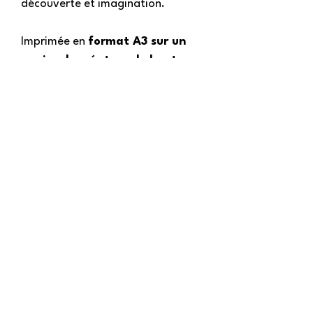
découverte et imagination.
Imprimée en
format A3 sur un
papier de créateur de haute
qualité
, elle constitue une jolie
décoration murale pour
chambre d’enfant
et une
excellente
idée cadeau
originale
.
Contact