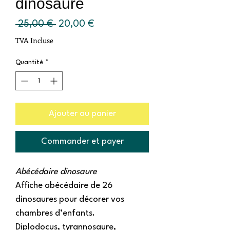
dinosaure
Prix
Prix
 25,00 € 
20,00 €
original
promotionnel
TVA Incluse
Quantité
*
Ajouter au panier
Commander et payer
Abécédaire dinosaure
Affiche abécédaire de 26
dinosaures pour décorer vos
chambres d’enfants.
Diplodocus, tyrannosaure,